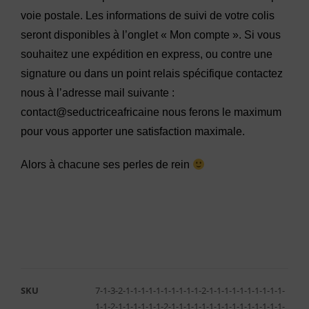
voie postale. Les informations de suivi de votre colis
seront disponibles à l’onglet « Mon compte ». Si vous
souhaitez une expédition en express, ou contre une
signature ou dans un point relais spécifique contactez
nous à l’adresse mail suivante :
contact@seductriceafricaine nous ferons le maximum
pour vous apporter une satisfaction maximale.
Alors à chacune ses perles de rein
SKU
7-1-3-2-1-1-1-1-1-1-1-1-1-1-2-1-1-1-1-1-1-1-1-1-1-
1-1-2-1-1-1-1-1-1-2-1-1-1-1-1-1-1-1-1-1-1-1-1-1-1-