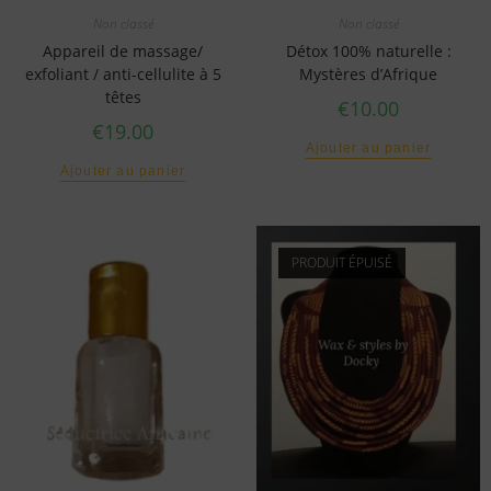
Non classé
Non classé
Appareil de massage/
Détox 100% naturelle :
exfoliant / anti-cellulite à 5
Mystères d’Afrique
têtes
€
10.00
€
19.00
Ajouter au panier
Ajouter au panier
PRODUIT ÉPUISÉ