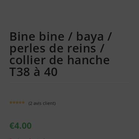
Bine bine / baya /
perles de reins /
collier de hanche
T38 à 40
(
2
avis client)
Noté
2
5.00
sur 5
basé sur
notations
€
4.00
client