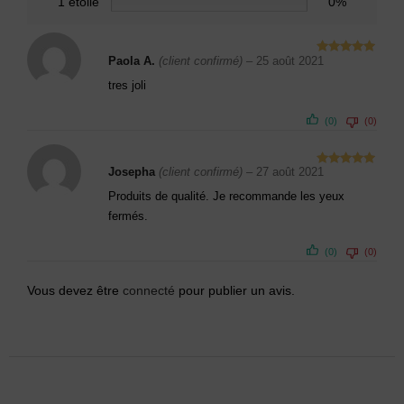
1 étoile
0%
Paola A.
(client confirmé)
–
25 août 2021
Note
5
sur
5
tres joli
(0)
(0)
Josepha
(client confirmé)
–
27 août 2021
Note
5
sur
5
Produits de qualité. Je recommande les yeux
fermés.
(0)
(0)
Vous devez être
connecté
pour publier un avis.