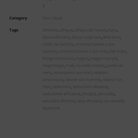
1
Category
Non classé
Tags
africaine
,
afrique
,
afrique de l'ouest
,
baya
,
bijoux africains
,
bijoux originaux
,
Bine bine
,
collier de hanche
,
comment plaire a son
homme
,
comment plaire a son mari
,
fait main
,
kongnonmousso
,
magno
,
magno compé
,
magnologie
,
mali
,
nouvelle mariée
,
perles de
reins
,
reconquérir son mari
,
relation
amoureuse
,
retenir son homme
,
retenir son
mari
,
seduction
,
séductrice africaine
,
seduisante afriicaine
,
sénégal
,
sensuelle
,
sexualité africaine
,
sexy africaine
,
vie sexuelle
épanouie