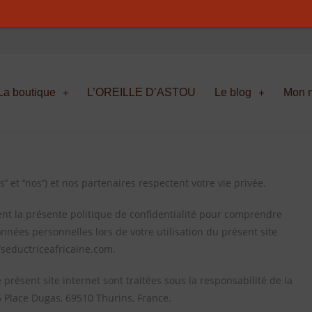
La boutique
L’OREILLE D’ASTOU
Le blog
Mon m
’nous’’ et ‘’nos’’) et nos partenaires respectent votre vie privée.
nt la présente politique de confidentialité pour comprendre
nnées personnelles lors de votre utilisation du présent site
//seductriceafricaine.com.
présent site internet sont traitées sous la responsabilité de la
 5 Place Dugas, 69510 Thurins, France.