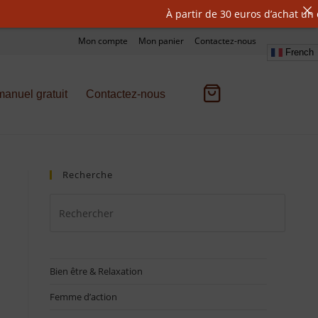
À partir de 30 euros d’achat un cadeau
Mon compte
Mon panier
Contactez-nous
French
anuel gratuit
Contactez-nous
Recherche
Bien être & Relaxation
Femme d’action