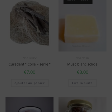
PRODUIT ÉPUISÉ
Non classé
Non classé
Curedent ” Collé – serré “
Musc blanc solide
€
7.00
€
3.00
Ajouter au panier
Lire la suite