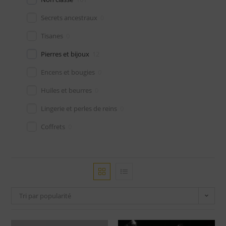
Secrets ancestraux
0
Tisanes
0
Pierres et bijoux
12
Encens et bougies
0
Huiles et beurres
0
Lingerie et perles de reins
0
Coffrets
0
Tri par popularité