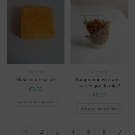
Non classé
Non classé
Musc ambre solide
Kongnonmousso: aussi
sucrée que du miel !
€
3.00
€
5.00
Ajouter au panier
Ajouter au panier
1
2
3
4
5
6
7