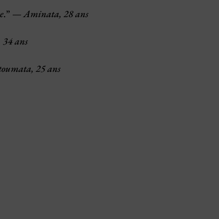
e
.” —
Aminata, 28 ans
 34 ans
toumata, 25 ans