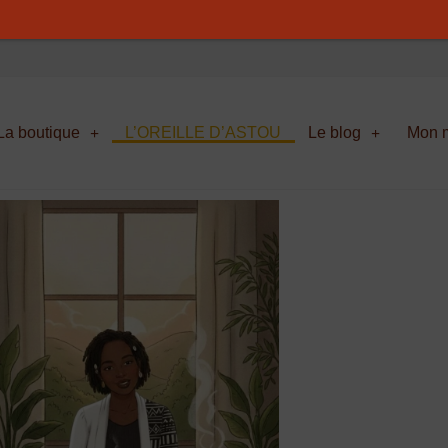
La boutique
L’OREILLE D’ASTOU
Le blog
Mon m