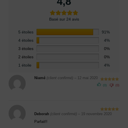
4,8
Basé sur 24 avis
5 étoiles
91%
4 étoiles
4%
3 étoiles
0%
2 étoiles
0%
1 étoile
4%
Niamé
(client confirmé)
–
12 mai 2020
Note
5
sur
(0)
(0)
5
Deborah
(client confirmé)
–
19 novembre 2020
Note
5
sur
5
Parfait!!