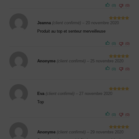
(0)
(0)
Jeanna
(client confirmé)
–
20 novembre 2020
Note
5
sur
5
Produit au top et senteur merveilleuse
(0)
(0)
Anonyme
(client confirmé)
–
25 novembre 2020
Note
5
sur
5
(0)
(0)
Eva
(client confirmé)
–
27 novembre 2020
Note
5
sur
5
Top
(0)
(0)
Anonyme
(client confirmé)
–
29 novembre 2020
Note
5
sur
5