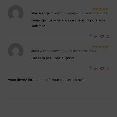
Marie-Ange
(client confirmé)
–
19 décembre 2023
Note
5
sur
5
3ème Djampé acheté sur ce site et toujours aussi
satisfaite.
(0)
(0)
Julie
(client confirmé)
–
30 décembre 2024
Note
5
sur
5
Laisse la peau douce j’adore
(0)
(0)
Vous devez être
connecté
pour publier un avis.