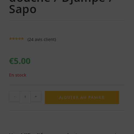
Sapo
(
24
avis client)
Noté
24
4.79
sur 5
basé sur
notations
€
5.00
client
En stock
-
+
AJOUTER AU PANIER