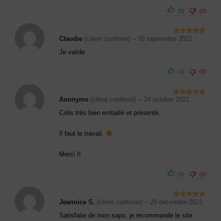
(0)
(0)
Claudie
(client confirmé)
–
30 septembre 2021
Note
5
sur
5
Je valide
(0)
(0)
Anonyme
(client confirmé)
–
24 octobre 2021
Note
5
sur
5
Colis très bien emballé et présenté.
Il faut le travail.
Merci !!
(0)
(0)
Jeannice S.
(client confirmé)
–
20 décembre 2021
Note
5
sur
5
Satisfaite de mon sapo, je recommande le site