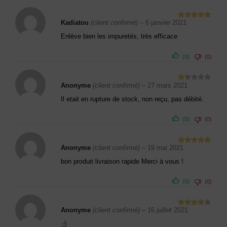
Kadiatou
(client confirmé)
–
6 janvier 2021
Note
5
sur
5
Enlève bien les impuretés, très efficace
(0)
(0)
Anonyme
(client confirmé)
–
27 mars 2021
N
ot
Il etait en rupture de stock, non reçu, pas débité.
e
1
(0)
(0)
s
ur
5
Anonyme
(client confirmé)
–
19 mai 2021
Note
5
sur
5
bon produit livraison rapide Merci à vous !
(0)
(0)
Anonyme
(client confirmé)
–
16 juillet 2021
Note
4
sur 5