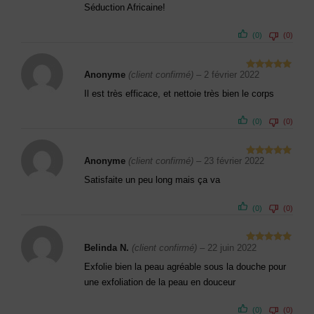
Séduction Africaine!
(0)
(0)
Anonyme
(client confirmé)
–
2 février 2022
Note
5
sur
5
Il est très efficace, et nettoie très bien le corps
(0)
(0)
Anonyme
(client confirmé)
–
23 février 2022
Note
5
sur
5
Satisfaite un peu long mais ça va
(0)
(0)
Belinda N.
(client confirmé)
–
22 juin 2022
Note
5
sur
5
Exfolie bien la peau agréable sous la douche pour
une exfoliation de la peau en douceur
(0)
(0)