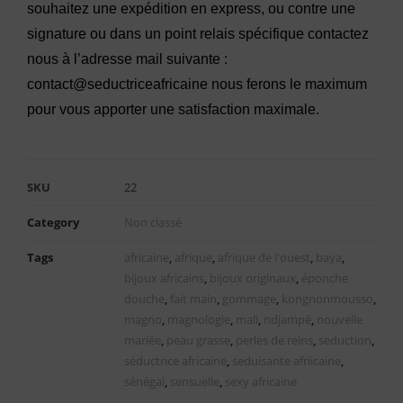
souhaitez une expédition en express, ou contre une
signature ou dans un point relais spécifique contactez
nous à l’adresse mail suivante :
contact@seductriceafricaine nous ferons le maximum
pour vous apporter une satisfaction maximale.
SKU
22
Category
Non classé
Tags
africaine
,
afrique
,
afrique de l'ouest
,
baya
,
bijoux africains
,
bijoux originaux
,
éponche
douche
,
fait main
,
gommage
,
kongnonmousso
,
magno
,
magnologie
,
mali
,
ndjampé
,
nouvelle
mariée
,
peau grasse
,
perles de reins
,
seduction
,
séductrice africaine
,
seduisante afriicaine
,
sénégal
,
sensuelle
,
sexy africaine