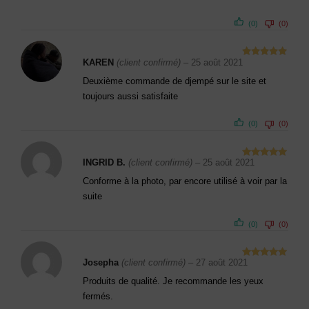
(0)
(0)
KAREN
(client confirmé)
–
25 août 2021
Note
5
sur
5
Deuxième commande de djempé sur le site et
toujours aussi satisfaite
(0)
(0)
INGRID B.
(client confirmé)
–
25 août 2021
Note
5
sur
5
Conforme à la photo, par encore utilisé à voir par la
suite
(0)
(0)
Josepha
(client confirmé)
–
27 août 2021
Note
5
sur
5
Produits de qualité. Je recommande les yeux
fermés.