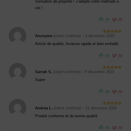
Sensation de propreté ! J’adopte cette méthode a
vie !
(0)
(0)
Anonyme
(client confirmé)
–
4 décembre 2020
Note
5
sur
5
Article de qualité, livraison rapide et bien emballé
(0)
(0)
Sarrah S.
(client confirmé)
–
9 décembre 2020
Note
5
sur
5
Super
(0)
(0)
Andrea L.
(client confirmé)
–
21 décembre 2020
Note
5
sur
5
Produit conforme et de bonne qualité
(0)
(0)