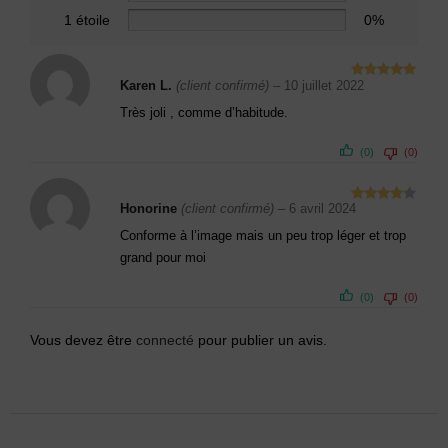
1 étoile
0%
Karen L.
(client confirmé)
–
10 juillet 2022
Note
5
sur
5
Très joli , comme d’habitude.
(0)
(0)
Honorine
(client confirmé)
–
6 avril 2024
Note
4
sur 5
Conforme à l’image mais un peu trop léger et trop
grand pour moi
(0)
(0)
Vous devez être
connecté
pour publier un avis.