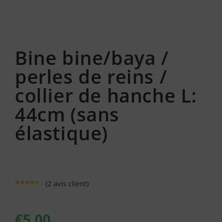
Bine bine/baya /
perles de reins /
collier de hanche L:
44cm (sans
élastique)
(
2
avis client)
Noté
2
4.50
sur 5
basé sur
notations
€
5.00
client