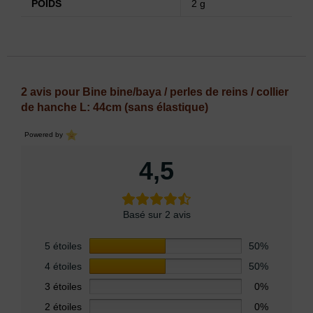
POIDS
2 g
2 avis pour
Bine bine/baya / perles de reins / collier
de hanche L: 44cm (sans élastique)
Powered by
4,5
Basé sur 2 avis
5 étoiles
50%
4 étoiles
50%
3 étoiles
0%
2 étoiles
0%