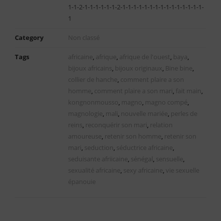
1-1-2-1-1-1-1-1-1-2-1-1-1-1-1-1-1-1-1-1-1-1-1-1-1-
1
Category
Non classé
Tags
africaine
,
afrique
,
afrique de l'ouest
,
baya
,
bijoux africains
,
bijoux originaux
,
Bine bine
,
collier de hanche
,
comment plaire a son
homme
,
comment plaire a son mari
,
fait main
,
kongnonmousso
,
magno
,
magno compé
,
magnologie
,
mali
,
nouvelle mariée
,
perles de
reins
,
reconquérir son mari
,
relation
amoureuse
,
retenir son homme
,
retenir son
mari
,
seduction
,
séductrice africaine
,
seduisante afriicaine
,
sénégal
,
sensuelle
,
sexualité africaine
,
sexy africaine
,
vie sexuelle
épanouie