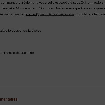
 commande et règlement, votre colis est expédié sous 24h en mode stan
 à l’onglet « Mon compte ». Si vous souhaitez une expédition en express
se mail suivante :
contact@
seductriceafriaine.com
nous ferons le maxi
titue le dossier de la chaise
ue l’assise de la chaise
émentaires