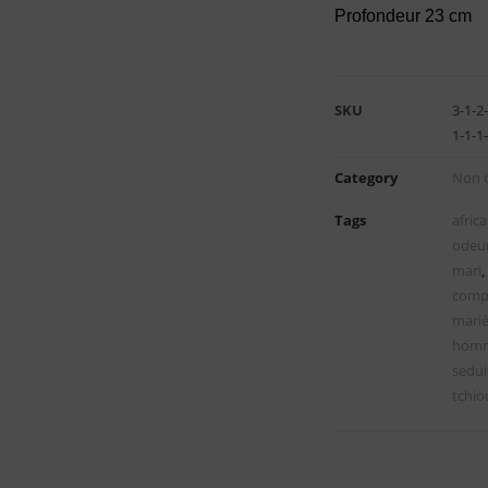
Profondeur 23 cm
SKU
3-1-2-
1-1-1
Category
Non c
Tags
afric
odeu
mari
,
comp
mari
hom
sedui
tchio