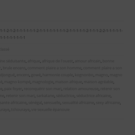
1-1-2-1-2-1-1-1-1-1-1-2-1-1-1-1-1-1-1-1-2-1-1-1-1-1-2-1-1-1-2-2-1-1-1-1-1-
-1-1-1-1-1-1-1-1
lassé
aine séduisante
,
afrique
,
afrique de l'ouest
,
amour africain
,
bonne
r
,
brule encens
,
comment plaire a son homme
,
comment plaire a son
djongué
,
encens
,
gowé
,
harmonie couple
,
kognonbo
,
magno
,
magno
é
,
magno kompé
,
magnologie
,
maison afrique
,
maison agréable
,
ée
,
paix foyer
,
reconquérir son mari
,
relation amoureuse
,
retenir son
me
,
retenir son mari
,
sarkatane
,
séductrice
,
séductrice africaine
,
sante afriicaine
,
sénégal
,
sensuelle
,
sexualité africaine
,
sexy africaine
,
uraye
,
tchouraye
,
vie sexuelle épanouie