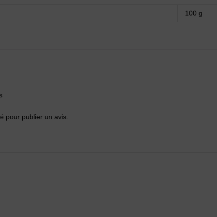
100 g
s
té
pour publier un avis.