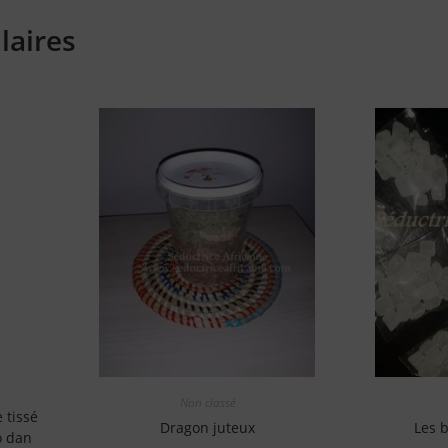
laires
Non classé
 tissé
Dragon juteux
Les 
o dan