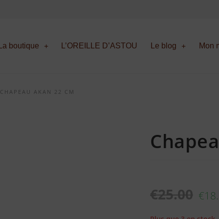
La boutique
L’OREILLE D’ASTOU
Le blog
Mon m
 CHAPEAU AKAN 22 CM
Chapea
€
25.00
€
18
Plus que 3 en stock