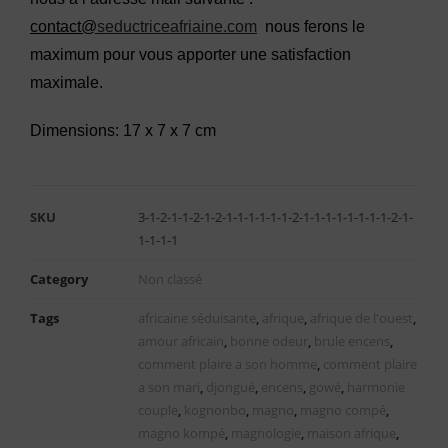
contact@
seductriceafriaine.com
nous ferons le
maximum pour vous apporter une satisfaction
maximale.
Dimensions: 17 x 7 x 7 cm
SKU
3-1-2-1-1-2-1-2-1-1-1-1-1-1-2-1-1-1-1-1-1-1-1-2-1-
1-1-1-1
Category
Non classé
Tags
africaine séduisante
,
afrique
,
afrique de l'ouest
,
amour africain
,
bonne odeur
,
brule encens
,
comment plaire a son homme
,
comment plaire
a son mari
,
djongué
,
encens
,
gowé
,
harmonie
couple
,
kognonbo
,
magno
,
magno compé
,
magno kompé
,
magnologie
,
maison afrique
,