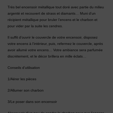
Très bel encensoir métallique tout doré avec partie du milieu
argenté et recouvert de strass et diamants… Muni d’un
récipient métallique pour bruler l’encens et le charbon et
pour vider par la suite les cendres.
Il suffit d’ouvrir le couvercle de votre encensoir, disposez
votre encens à l’intérieur, puis, refermez le couvercle, après
avoir allumé votre encens… Votre ambiance sera parfumée
discrètement, et le décor brillera en mille éclats…
Conseils d’utilisation
1/Aérer les pièces
2/Allumer son charbon
3/Le poser dans son encensoir
4/recouvrir d’un peu de cendre le charbon pour que l’encens