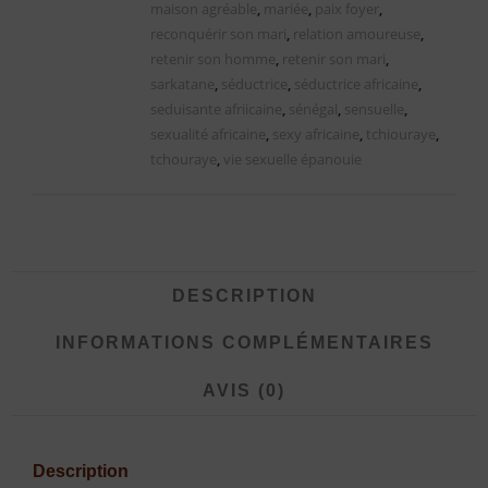
maison agréable
,
mariée
,
paix foyer
,
reconquérir son mari
,
relation amoureuse
,
retenir son homme
,
retenir son mari
,
sarkatane
,
séductrice
,
séductrice africaine
,
seduisante afriicaine
,
sénégal
,
sensuelle
,
sexualité africaine
,
sexy africaine
,
tchiouraye
,
tchouraye
,
vie sexuelle épanouie
DESCRIPTION
INFORMATIONS COMPLÉMENTAIRES
AVIS (0)
Description