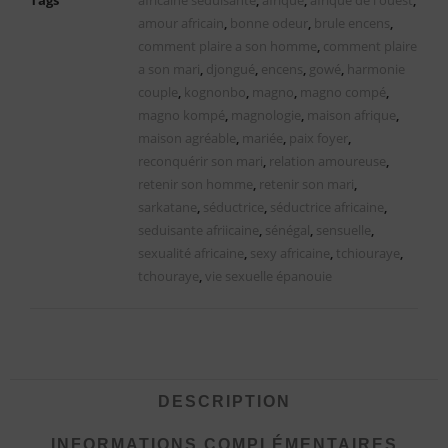
amour africain
,
bonne odeur
,
brule encens
,
comment plaire a son homme
,
comment plaire
a son mari
,
djongué
,
encens
,
gowé
,
harmonie
couple
,
kognonbo
,
magno
,
magno compé
,
magno kompé
,
magnologie
,
maison afrique
,
maison agréable
,
mariée
,
paix foyer
,
reconquérir son mari
,
relation amoureuse
,
retenir son homme
,
retenir son mari
,
sarkatane
,
séductrice
,
séductrice africaine
,
seduisante afriicaine
,
sénégal
,
sensuelle
,
sexualité africaine
,
sexy africaine
,
tchiouraye
,
tchouraye
,
vie sexuelle épanouie
DESCRIPTION
INFORMATIONS COMPLÉMENTAIRES