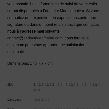
voie postale. Les informations de suivi de votre colis
seront disponibles à l’onglet « Mon compte ». Si vous
souhaitez une expédition en express, ou contre une
signature ou dans un point relais spécifique contactez
nous à l’adresse mail suivante :
contact@
seductriceafriaine.com
nous ferons le
maximum pour vous apporter une satisfaction
maximale.
Dimensions: 17 x 7 x 7 cm
SKU
3-1-2-1-1-2-1-2-1-1-1-1-1-1-2-1-1-1-1-1-1-1-1-2-1-
1-1-1
Category
Non classé
Tags
africaine séduisante
,
afrique
,
afrique de l'ouest
,