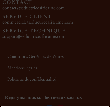
CONTACT
contact@seductriceafricaine.com
SERVICE CLIENT
commercial@seductriceafricaine.com
SERVICE TECHNIQUE
support@seductriceafricaine.com
Conditions Générales de Ventes
Mentions légales
Politique de confidentialité
Rejoignez-nous sur les réseaux sociaux