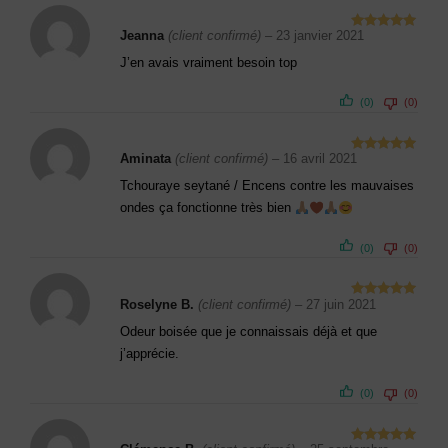
Jeanna
(client confirmé)
–
23 janvier 2021
Note
5
sur
5
J’en avais vraiment besoin top
(0)
(0)
Aminata
(client confirmé)
–
16 avril 2021
Note
5
sur
5
Tchouraye seytané / Encens contre les mauvaises
ondes ça fonctionne très bien
(0)
(0)
Roselyne B.
(client confirmé)
–
27 juin 2021
Note
5
sur
5
Odeur boisée que je connaissais déjà et que
j’apprécie.
(0)
(0)