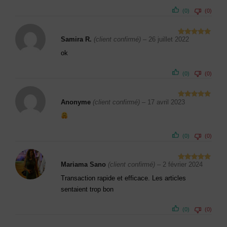
(0)
(0)
Samira R.
(client confirmé)
–
26 juillet 2022
Note
5
sur
5
ok
(0)
(0)
Anonyme
(client confirmé)
–
17 avril 2023
Note
5
sur
5
(0)
(0)
Mariama Sano
(client confirmé)
–
2 février 2024
Note
5
sur
5
Transaction rapide et efficace. Les articles
sentaient trop bon
(0)
(0)