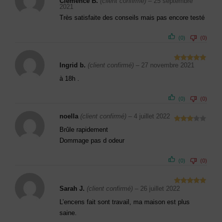
Clémence B.
(client confirmé)
–
25 septembre
Note
5
sur
2021
5
Très satisfaite des conseils mais pas encore testé
(0)
(0)
Ingrid b.
(client confirmé)
–
27 novembre 2021
Note
5
sur
5
à 18h .
(0)
(0)
noella
(client confirmé)
–
4 juillet 2022
Note
3
Brûle rapidement
sur 5
Dommage pas d odeur
(0)
(0)
Sarah J.
(client confirmé)
–
26 juillet 2022
Note
5
sur
5
L’encens fait sont travail, ma maison est plus
saine.