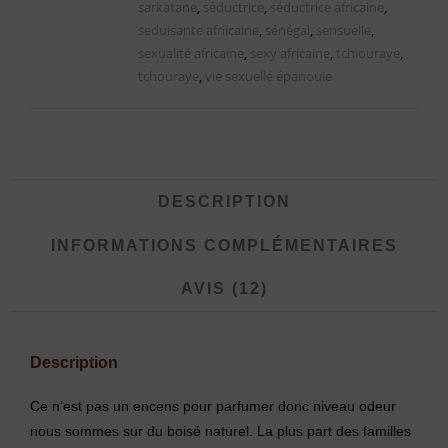
sarkatane
,
séductrice
,
séductrice africaine
,
seduisante afriicaine
,
sénégal
,
sensuelle
,
sexualité africaine
,
sexy africaine
,
tchiouraye
,
tchouraye
,
vie sexuelle épanouie
DESCRIPTION
INFORMATIONS COMPLÉMENTAIRES
AVIS (12)
Description
Ce n’est pas un encens pour parfumer donc niveau odeur
nous sommes sur du boisé naturel. La plus part des familles