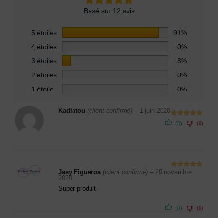
Basé sur 12 avis
5 étoiles
91%
4 étoiles
0%
3 étoiles
8%
2 étoiles
0%
1 étoile
0%
Kadiatou
(client confirmé)
–
1 juin 2020
Note
5
sur
(0)
(0)
5
Jasy Figueroa
(client confirmé)
–
20 novembre
Note
5
sur
2020
5
Super produit
(0)
(0)