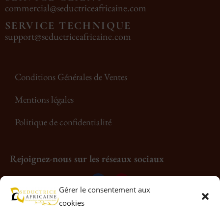
commercial@seductriceafricaine.com
SERVICE TECHNIQUE
support@seductriceafricaine.com
Conditions Générales de Ventes
Mentions légales
Politique de confidentialité
Rejoignez-nous sur les réseaux sociaux
Gérer le consentement aux
cookies