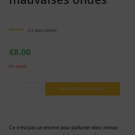
(
12
avis client)
Noté
12
4.83
sur 5
basé sur
notations
€
8.00
client
En stock
-
+
AJOUTER AU PANIER
Ce n’est pas un encens pour parfumer donc niveau