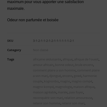
maximum pour vous apporter une satisfaction
maximale.
Odeur non parfumée et boisée
SKU
3-1-2-1-1-2-1-2-1-1-1-1-1-1-2-1
Category
Non classé
Tags
africaine séduisante
,
afrique
,
afrique de l'ouest
,
amour africain
,
bonne odeur
,
brule encens
,
comment plaire a son homme
,
comment plaire
a son mari
,
djongué
,
encens
,
gowé
,
harmonie
couple
,
kognonbo
,
magno
,
magno compé
,
magno kompé
,
magnologie
,
maison afrique
,
maison agréable
,
mariée
,
paix foyer
,
reconquérir son mari
,
relation amoureuse
,
retenir son homme
,
retenir son mari
,