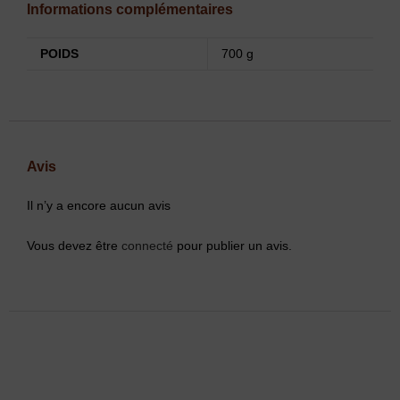
Informations complémentaires
POIDS
700 g
Avis
Il n’y a encore aucun avis
Vous devez être
connecté
pour publier un avis.