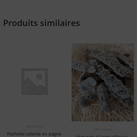
Produits similaires
Non classé
Non classé
Pochette colorée en pagne
Nep nep /Graine d’Acacia