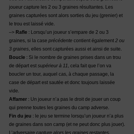
joueur capture les 2 ou 3 graines résultantes. Les
graines capturées sont alors sorties du jeu (grenier) et
le trou est laissé vide.
–>
Rafle
: Lorsqu’un joueur s’empare de 2 ou 3
graines, si la case
précédente
contient également
2 ou
3 graines
, elles sont capturées aussi et ainsi de suite.
Boucle
: Si le nombre de graines prises dans un trou
de départ est
supérieur à 11
, cela fait que l’on va
boucler un tour, auquel cas, à chaque passage, la
case de départ est sautée et donc toujours laissée
vide.
Affamer
: Un joueur n’a pas le droit de jouer un coup
qui prenne toutes les graines du camp adverse.
Fin du jeu
: le jeu se termine lorsqu’un joueur n’a plus
de graines dans son camp (et ne peut donc plus jouer).
L’adversaire
capture alors les graines restantes
.