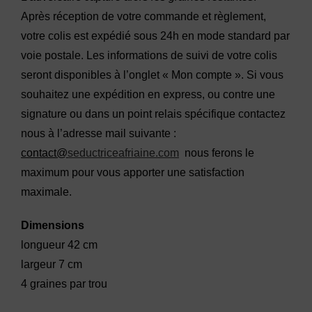
Après réception de votre commande et règlement,
votre colis est expédié sous 24h en mode standard par
voie postale. Les informations de suivi de votre colis
seront disponibles à l’onglet « Mon compte ». Si vous
souhaitez une expédition en express, ou contre une
signature ou dans un point relais spécifique contactez
nous à l’adresse mail suivante :
contact@
seductriceafriaine.com
nous ferons le
maximum pour vous apporter une satisfaction
maximale.
Dimensions
longueur 42 cm
largeur 7 cm
4 graines par trou