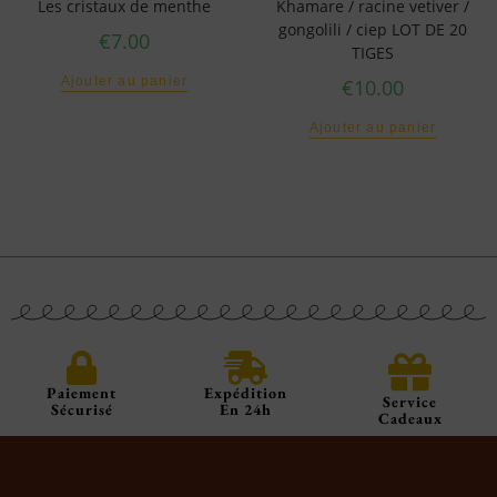
Les cristaux de menthe
Khamare / racine vetiver /
gongolili / ciep LOT DE 20
€
7.00
TIGES
Ajouter au panier
€
10.00
Ajouter au panier
Paiement
Expédition
Service
Sécurisé
En 24h
Cadeaux