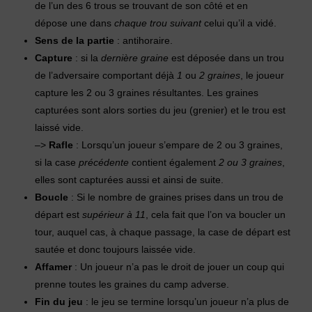
de l’un des 6 trous se trouvant de son côté et en
dépose une dans
chaque trou suivant
celui qu’il a vidé.
Sens de la partie
: antihoraire.
Capture
: si la
dernière graine
est déposée dans un trou
de l’adversaire comportant déjà
1
ou
2 graines
, le joueur
capture les 2 ou 3 graines résultantes. Les graines
capturées sont alors sorties du jeu (grenier) et le trou est
laissé vide.
–>
Rafle
: Lorsqu’un joueur s’empare de 2 ou 3 graines,
si la case
précédente
contient également
2 ou 3 graines
,
elles sont capturées aussi et ainsi de suite.
Boucle
: Si le nombre de graines prises dans un trou de
départ est
supérieur à 11
, cela fait que l’on va boucler un
tour, auquel cas, à chaque passage, la case de départ est
sautée et donc toujours laissée vide.
Affamer
: Un joueur n’a pas le droit de jouer un coup qui
prenne toutes les graines du camp adverse.
Fin du jeu
: le jeu se termine lorsqu’un joueur n’a plus de