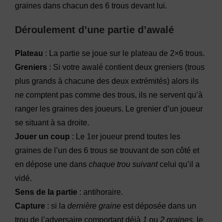
graines dans chacun des 6 trous devant lui.
Déroulement d’une partie d’awalé
Plateau
: La partie se joue sur le plateau de 2×6 trous.
Greniers
: Si votre awalé contient deux greniers (trous
plus grands à chacune des deux extrémités) alors ils
ne comptent pas comme des trous, ils ne servent qu’à
ranger les graines des joueurs. Le grenier d’un joueur
se situant à sa droite.
Jouer un coup
: Le 1er joueur prend toutes les
graines de l’un des 6 trous se trouvant de son côté et
en dépose une dans
chaque trou suivant
celui qu’il a
vidé.
Sens de la partie
: antihoraire.
Capture
: si la
dernière graine
est déposée dans un
trou de l’adversaire comportant déjà
1
ou
2 graines
, le