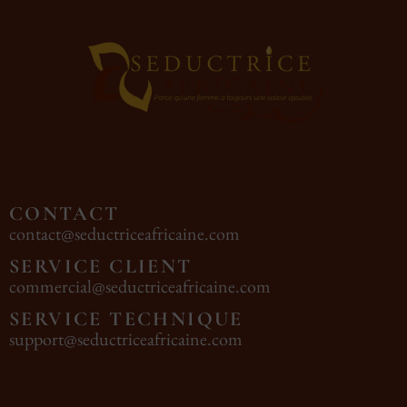
CONTACT
contact@seductriceafricaine.com
SERVICE CLIENT
commercial@seductriceafricaine.com
SERVICE TECHNIQUE
support@seductriceafricaine.com