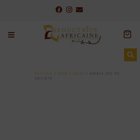
ACCUEIL
/
NON CLASSÉ
/ AWALE JEU DE
SOCIÉTÉ