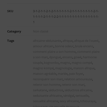
SKU
3-1-2-1-1-2-1-2-1-1-1-1-1-1-2-1-1-1-1-1-1-1-1-2-1-
1-1-1-1-2-1-1-1-2-2-1-1-1-1-1-1-1-1-1-1-1-1-1-1-1-
1
Category
Non classé
Tags
africaine séduisante
,
afrique
,
afrique de l'ouest
,
amour africain
,
bonne odeur
,
brule encens
,
comment plaire a son homme
,
comment plaire
a son mari
,
djongué
,
encens
,
gowé
,
harmonie
couple
,
kognonbo
,
magno
,
magno compé
,
magno kompé
,
magnologie
,
maison afrique
,
maison agréable
,
mariée
,
paix foyer
,
reconquérir son mari
,
relation amoureuse
,
retenir son homme
,
retenir son mari
,
sarkatane
,
séductrice
,
séductrice africaine
,
seduisante afriicaine
,
sénégal
,
sensuelle
,
sexualité africaine
,
sexy africaine
,
tchiouraye
,
tchouraye
,
vie sexuelle épanouie