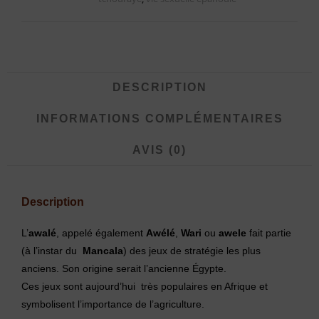
DESCRIPTION
INFORMATIONS COMPLÉMENTAIRES
AVIS (0)
Description
L’
awalé
, appelé également
Awélé
,
Wari
ou
awele
fait partie
(à l’instar du
Mancala
) des jeux de stratégie les plus
anciens. Son origine serait l’ancienne Égypte.
Ces jeux sont aujourd’hui très populaires en Afrique et
symbolisent l’importance de l’agriculture.