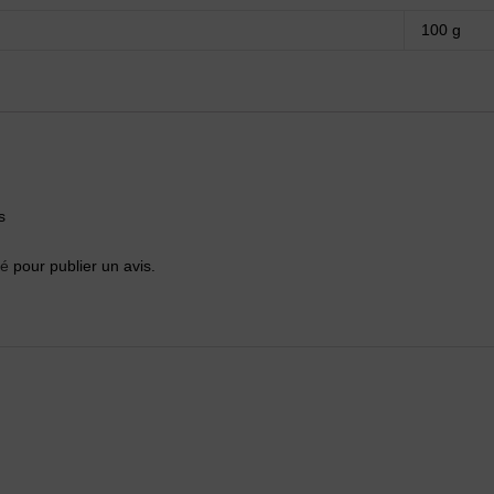
100 g
s
té
pour publier un avis.