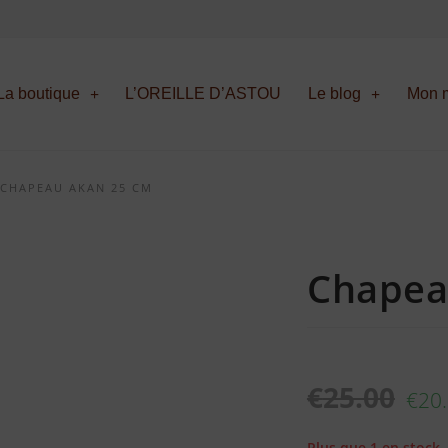
La boutique
L’OREILLE D’ASTOU
Le blog
Mon m
 CHAPEAU AKAN 25 CM
Chapea
€
25.00
€
20
Plus que 1 en stock