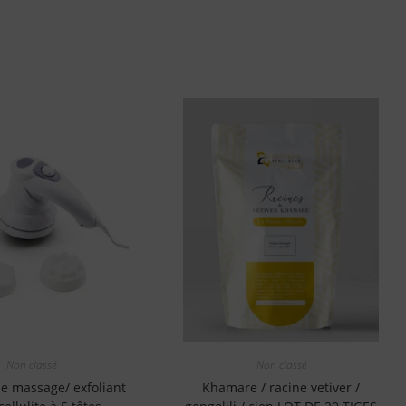
Non classé
Non classé
de massage/ exfoliant
Khamare / racine vetiver /