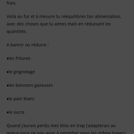
frais.
Voilà au fur et à mesure tu rééquilibres ton alimentation,
avec des choses que tu aimes mais en réduisant les
quantités.
A bannir ou réduire :
♦les fritures
♦le grignotage
♦les boissons gazeuses
♦le pain blanc
♦le sucre
Quand j’aurais perdu mes kilos en trop j’adapterais au
mieux pour ne pas avoir à retomber dans les même travers.